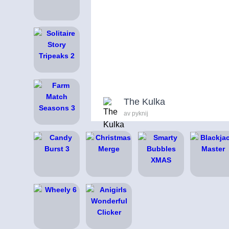
The Kulka
av pyknij