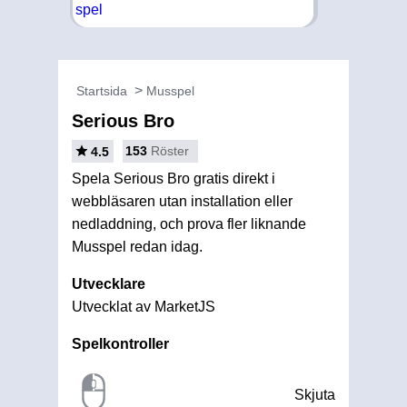
Startsida
Musspel
Serious Bro
153
Röster
4.5
Spela Serious Bro gratis direkt i
webbläsaren utan installation eller
nedladdning, och prova fler liknande
Musspel redan idag.
Utvecklare
Utvecklat av MarketJS
Spelkontroller
Skjuta