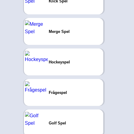
Klick Spel
Merge Spel
Hockeyspel
Frågespel
Golf Spel