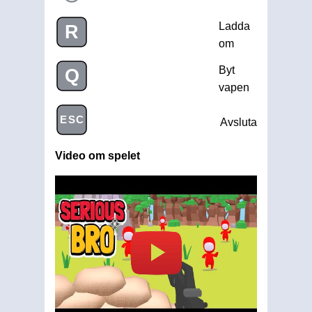
Ladda
R
om
Byt
Q
vapen
ESC
Avsluta
Video om spelet