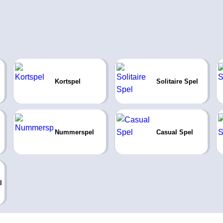
Kortspel
Solitaire Spel
Nummerspel
Casual Spel
l