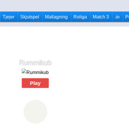
Tjejer
Skjutspel
Matlagning
Roliga
Match 3
.io
P
Rummikub
Play