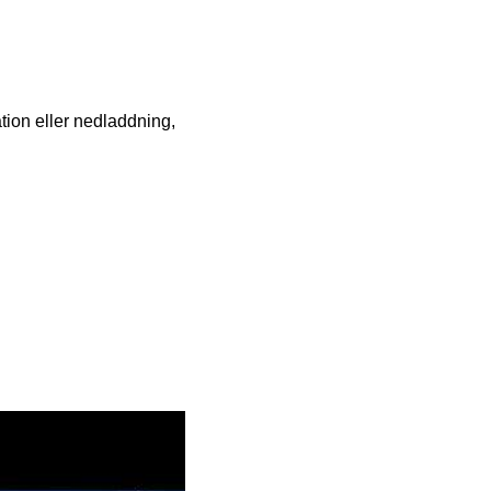
tion eller nedladdning,