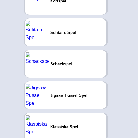
Kortspel
Solitaire Spel
Schackspel
Jigsaw Pussel Spel
Klassiska Spel