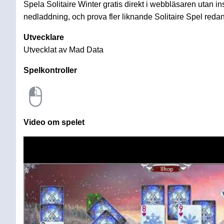
Spela Solitaire Winter gratis direkt i webbläsaren utan ins
nedladdning, och prova fler liknande Solitaire Spel redan
Utvecklare
Utvecklat av Mad Data
Spelkontroller
Video om spelet