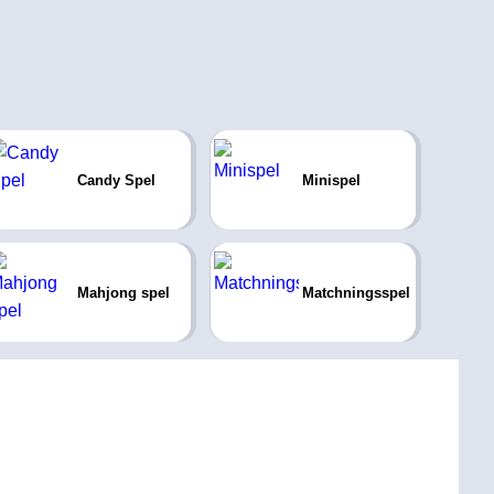
Candy Spel
Minispel
Mahjong spel
Matchningsspel