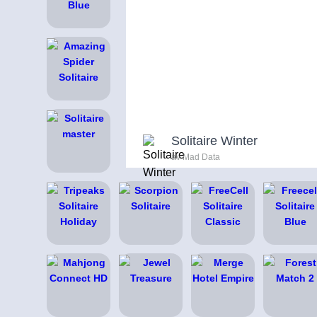
Solitaire Winter
av Mad Data