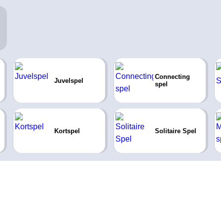
Connecting
Juvelspel
spel
Kortspel
Solitaire Spel