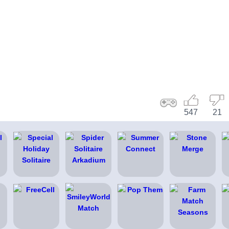
547
21