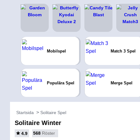
Mobilspel
Match 3 Spel
Populära Spel
Merge Spel
Startsida
Solitaire Spel
Solitaire Winter
568
Röster
4.9