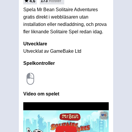
173
Röster
4.6
Spela Mr Bean Solitaire Adventures
gratis direkt i webbläsaren utan
installation eller nedladdning, och prova
fler liknande Solitaire Spel redan idag.
Utvecklare
Utvecklat av GameBake Ltd
Spelkontroller
Video om spelet