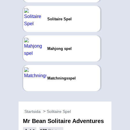
Solitaire Spel
Mahjong spel
Matchningsspel
Startsida
Solitaire Spel
Mr Bean Solitaire Adventures