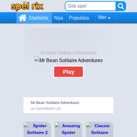
Mer
Startsida
Nya
Populära
Mr Bean Solitaire Adventures
Play
Mr Bean Solitaire Adventures
av GameBake Ltd