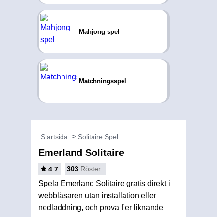
Mahjong spel
Matchningsspel
Startsida
Solitaire Spel
Emerland Solitaire
303
Röster
4.7
Spela Emerland Solitaire gratis direkt i
webbläsaren utan installation eller
nedladdning, och prova fler liknande