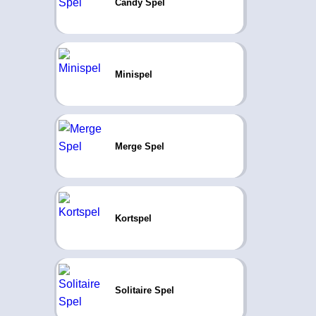
Candy Spel
Minispel
Merge Spel
Kortspel
Solitaire Spel