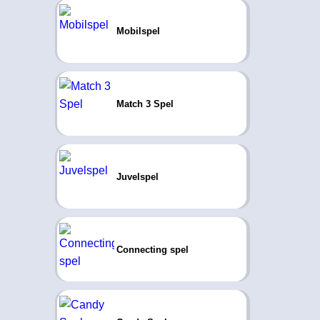
Mobilspel
Match 3 Spel
Juvelspel
Connecting spel