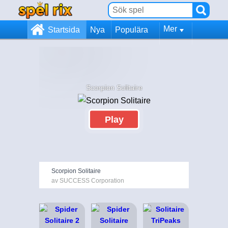
Mer
Startsida
Nya
Populära
Scorpion Solitaire
Play
Scorpion Solitaire
av SUCCESS Corporation