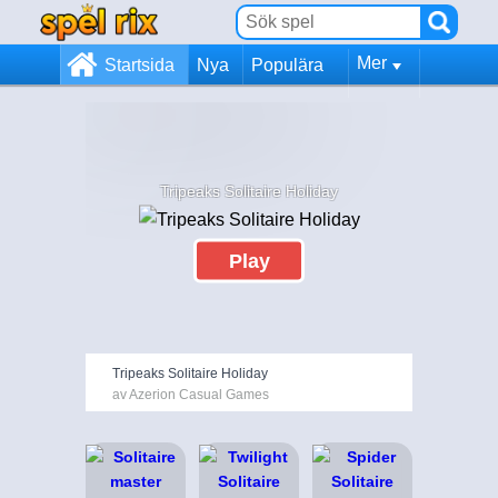
Mer
Startsida
Nya
Populära
Tripeaks Solitaire Holiday
Play
Tripeaks Solitaire Holiday
av Azerion Casual Games