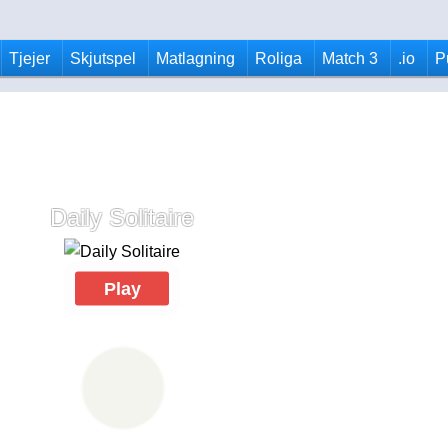
Tjejer
Skjutspel
Matlagning
Roliga
Match 3
.io
P
Daily Solitaire
Play