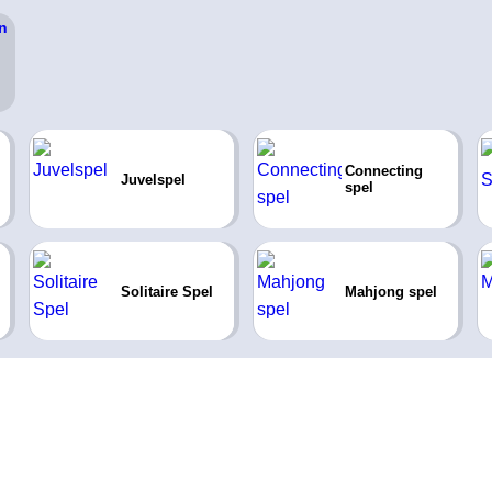
Connecting
Juvelspel
spel
Solitaire Spel
Mahjong spel