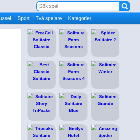
ussel
Sport
Två spelare
Kategorier