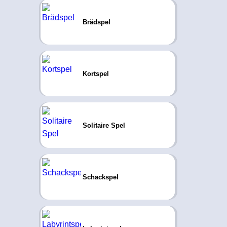
Brädspel
Kortspel
Solitaire Spel
Schackspel