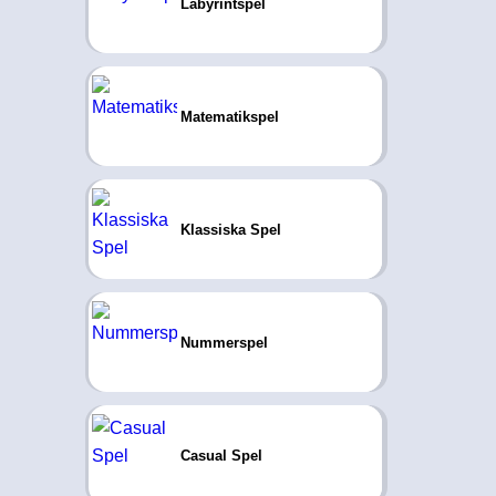
Labyrintspel
Matematikspel
Klassiska Spel
Nummerspel
Casual Spel