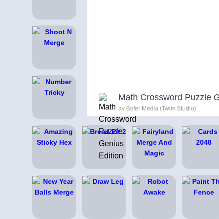
Math Crossword Puzzle G
av Bofer Media (Twim Studio)