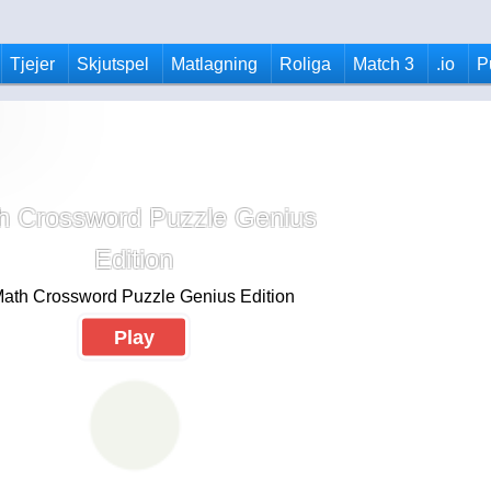
Tjejer
Skjutspel
Matlagning
Roliga
Match 3
.io
P
h Crossword Puzzle Genius
Edition
Play