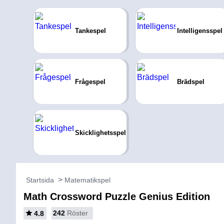
Tankespel
Intelligensspel
Frågespel
Brädspel
Skicklighetsspel
Startsida
Matematikspel
Math Crossword Puzzle Genius Edition
242
Röster
4.8