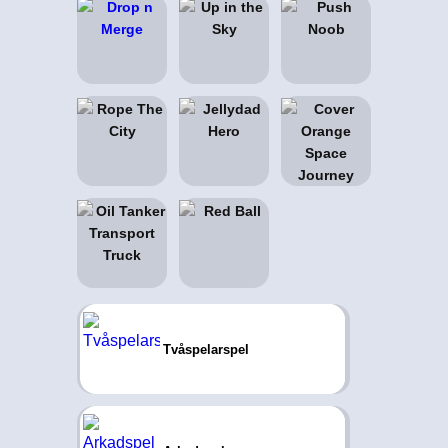
Tvåspelarspel