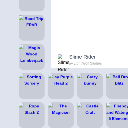
Slime Rider
av Light Wolf Studios