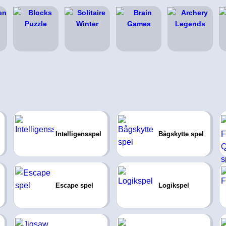
Intelligensspel
Bågskytte spel
Escape spel
Logikspel