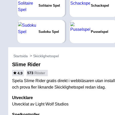
Solitaire Spel
Schackspel
Sudoku Spel
Pusselspel
Startsida
Skicklighetsspel
Slime Rider
573
Röster
4.9
Spela Slime Rider gratis direkt i webbläsaren utan instal
och prova fler liknande Skicklighetsspel redan idag.
Utvecklare
Utvecklat av Light Wolf Studios
Spelkontroller