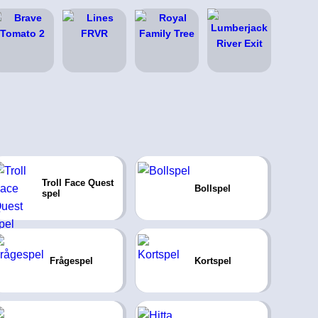
Troll Face Quest
Bollspel
spel
Frågespel
Kortspel