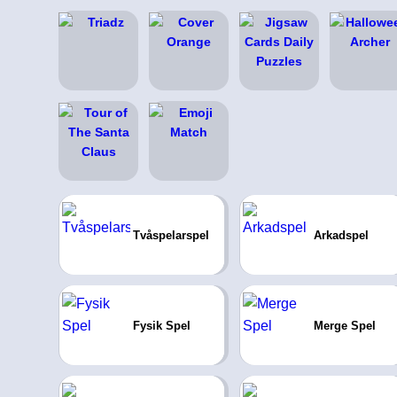
Tvåspelarspel
Arkadspel
Fysik Spel
Merge Spel