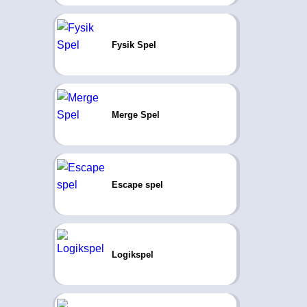
Fysik Spel
Merge Spel
Escape spel
Logikspel