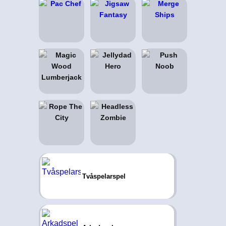
Tvåspelarspel