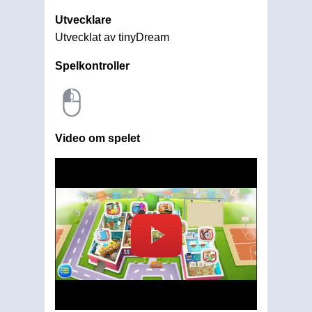
Utvecklare
Utvecklat av tinyDream
Spelkontroller
Video om spelet