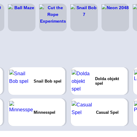
Dolda objekt
Snail Bob spel
spel
Minnesspel
Casual Spel