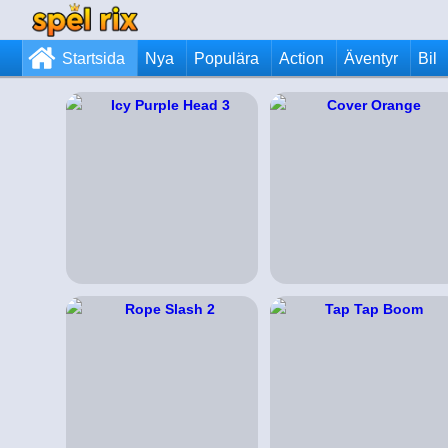
Startsida
Nya
Populära
Action
Äventyr
Bil