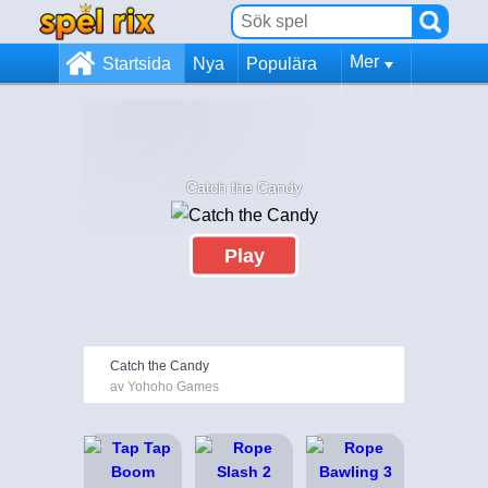
Mer
Startsida
Nya
Populära
Catch the Candy
Play
Catch the Candy
av Yohoho Games