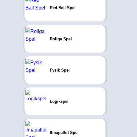
Red Ball Spel
Roliga Spel
Fysik Spel
Logikspel
Ilmapallot Spel