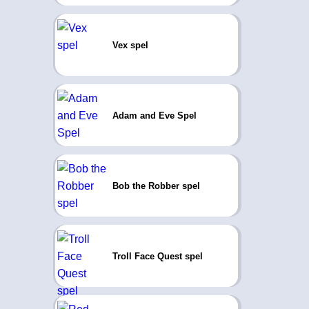
Vex spel
Adam and Eve Spel
Bob the Robber spel
Troll Face Quest spel