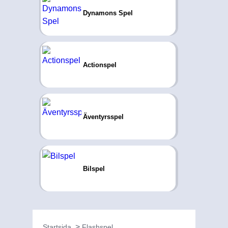
Dynamons Spel
Actionspel
Äventyrsspel
Bilspel
Startsida
Flashspel