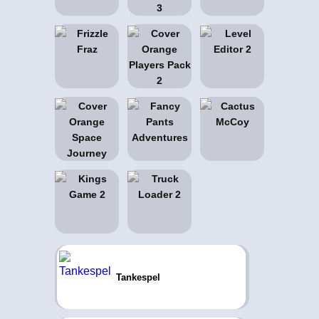
Tankespel