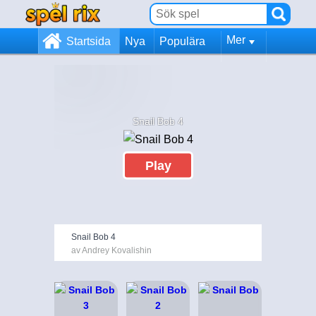
Mer
Startsida
Nya
Populära
Snail Bob 4
Play
Snail Bob 4
av Andrey Kovalishin