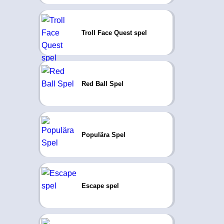
Troll Face Quest spel
Red Ball Spel
Populära Spel
Escape spel