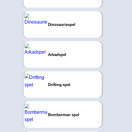
Dinosauriespel
Arkadspel
Drifting-spel
Bomberman spel