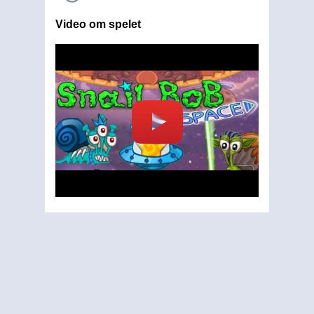
Video om spelet