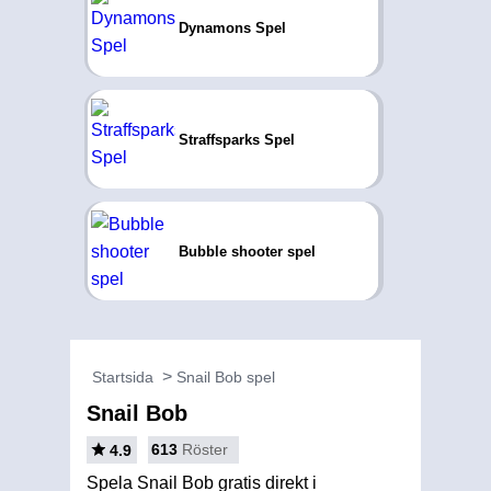
Dynamons Spel
Straffsparks Spel
Bubble shooter spel
Startsida
Snail Bob spel
Snail Bob
613
Röster
4.9
Spela Snail Bob gratis direkt i