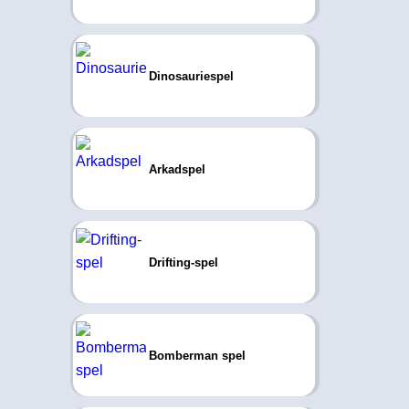
Dinosauriespel
Arkadspel
Drifting-spel
Bomberman spel