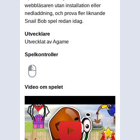
webbläsaren utan installation eller
nedladdning, och prova fler liknande
Snail Bob spel redan idag.
Utvecklare
Utvecklat av Agame
Spelkontroller
Video om spelet