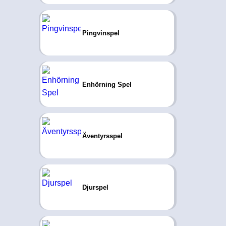
Pingvinspel
Enhörning Spel
Äventyrsspel
Djurspel