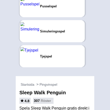
Pusselspel
Simuleringsspel
Tjejspel
Startsida
Pingvinspel
Sleep Walk Penguin
307
Röster
4.8
Spela Sleep Walk Penguin gratis direkt i