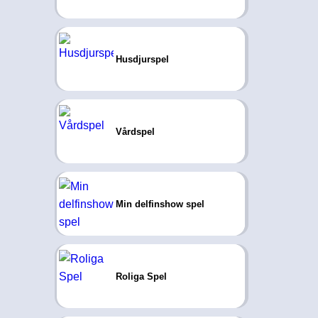
Husdjurspel
Vårdspel
Min delfinshow spel
Roliga Spel