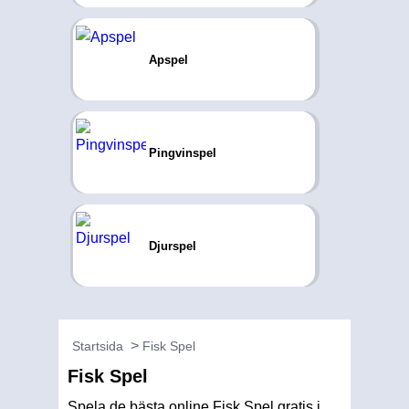
Apspel
Pingvinspel
Djurspel
Startsida
Fisk Spel
Fisk Spel
Spela de bästa online Fisk Spel gratis i