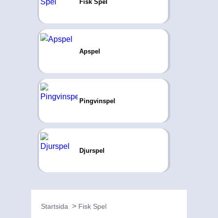
Fisk Spel
Apspel
Pingvinspel
Djurspel
Startsida
Fisk Spel