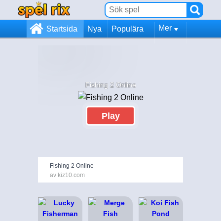
Mer
Startsida
Nya
Populära
Fishing 2 Online
Play
Fishing 2 Online
av kiz10.com