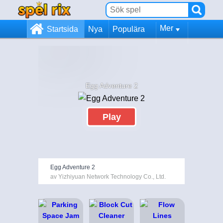
Mer
Startsida
Nya
Populära
Egg Adventure 2
Play
Egg Adventure 2
av Yizhiyuan Network Technology Co., Ltd.