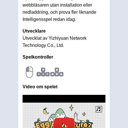
webbläsaren utan installation eller
nedladdning, och prova fler liknande
Intelligensspel redan idag.
Utvecklare
Utvecklat av Yizhiyuan Network
Technology Co., Ltd.
Spelkontroller
W
A
S
D
Video om spelet