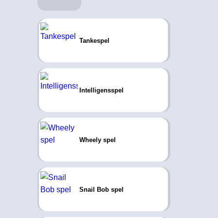
Tankespel
Intelligensspel
Wheely spel
Snail Bob spel