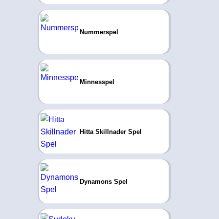
Nummerspel
Minnesspel
Hitta Skillnader Spel
Dynamons Spel