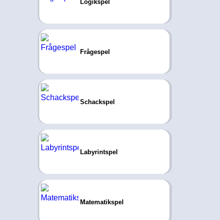
Logikspel
Frågespel
Schackspel
Labyrintspel
Matematikspel