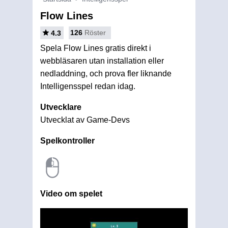
Flow Lines
126
Röster
4.3
Spela Flow Lines gratis direkt i
webbläsaren utan installation eller
nedladdning, och prova fler liknande
Intelligensspel redan idag.
Utvecklare
Utvecklat av Game-Devs
Spelkontroller
Video om spelet