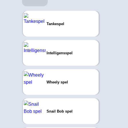
Tankespel
Intelligensspel
Wheely spel
Snail Bob spel