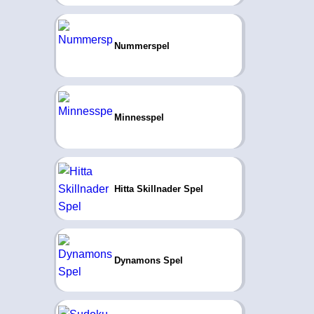
Nummerspel
Minnesspel
Hitta Skillnader Spel
Dynamons Spel