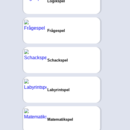
Logikspel
Frågespel
Schackspel
Labyrintspel
Matematikspel