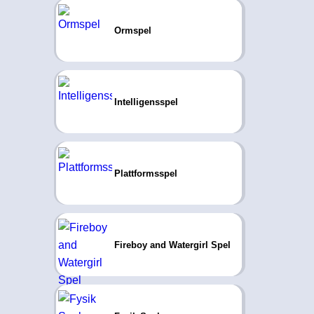
Ormspel
Intelligensspel
Plattformsspel
Fireboy and Watergirl Spel