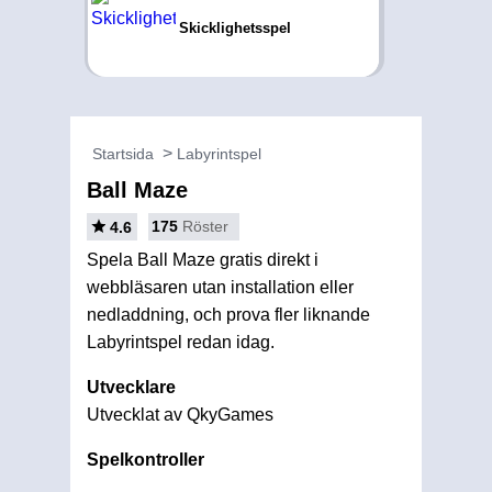
Skicklighetsspel
Startsida
Labyrintspel
Ball Maze
175
Röster
4.6
Spela Ball Maze gratis direkt i
webbläsaren utan installation eller
nedladdning, och prova fler liknande
Labyrintspel redan idag.
Utvecklare
Utvecklat av QkyGames
Spelkontroller