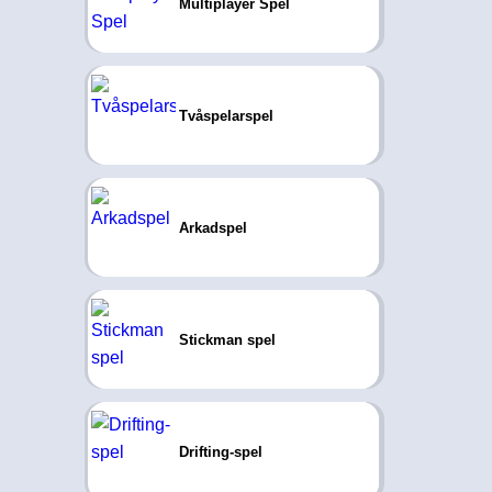
Multiplayer Spel
Tvåspelarspel
Arkadspel
Stickman spel
Drifting-spel