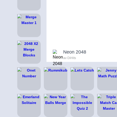
Neon 2048
av DiHits