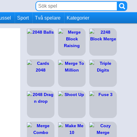
ussel
Sport
Två spelare
Kategorier