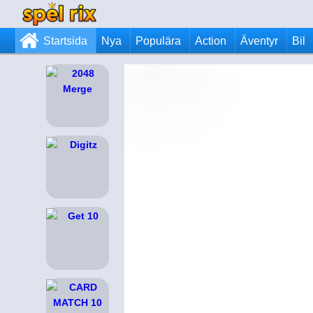
Startsida
Nya
Populära
Action
Äventyr
Bil