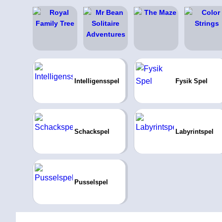
Intelligensspel
Fysik Spel
Schackspel
Labyrintspel
Pusselspel