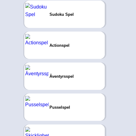
Sudoku Spel
Actionspel
Äventyrsspel
Pusselspel