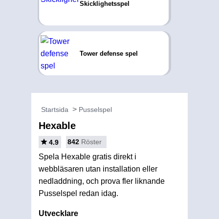
Skicklighetsspel
Tower defense spel
Startsida
Pusselspel
Hexable
842
Röster
4.9
Spela Hexable gratis direkt i
webbläsaren utan installation eller
nedladdning, och prova fler liknande
Pusselspel redan idag.
Utvecklare