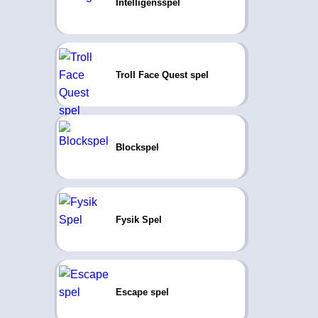
Intelligensspel
Troll Face Quest spel
Blockspel
Fysik Spel
Escape spel