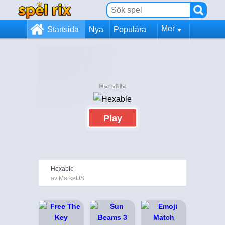
Mer
Startsida
Nya
Populära
Hexable
Play
Hexable
av MarketJS