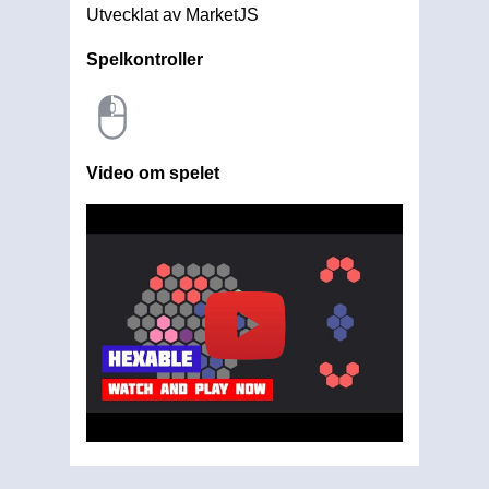
Utvecklat av MarketJS
Spelkontroller
Video om spelet