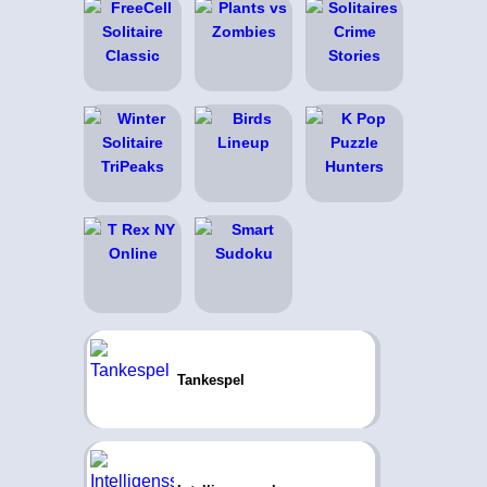
Tankespel