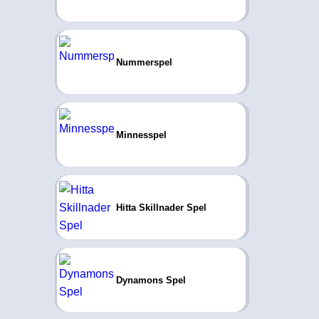
Nummerspel
Minnesspel
Hitta Skillnader Spel
Dynamons Spel