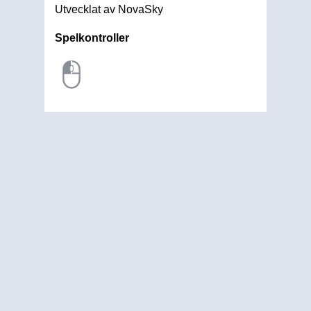
Utvecklat av NovaSky
Spelkontroller