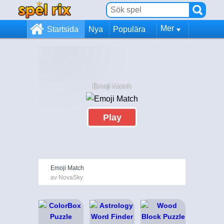
Mer
Startsida
Nya
Populära
Emoji Match
Play
Emoji Match
av NovaSky