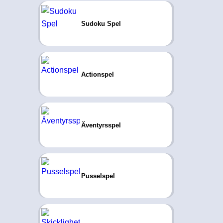
Sudoku Spel
Actionspel
Äventyrsspel
Pusselspel