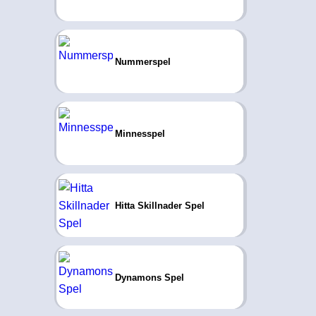
Nummerspel
Minnesspel
Hitta Skillnader Spel
Dynamons Spel