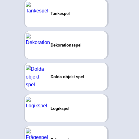
Tankespel
Dekorationsspel
Dolda objekt spel
Logikspel