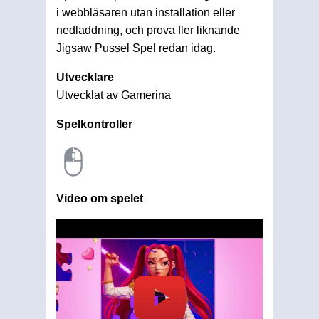
i webbläsaren utan installation eller
nedladdning, och prova fler liknande
Jigsaw Pussel Spel redan idag.
Utvecklare
Utvecklat av Gamerina
Spelkontroller
Video om spelet