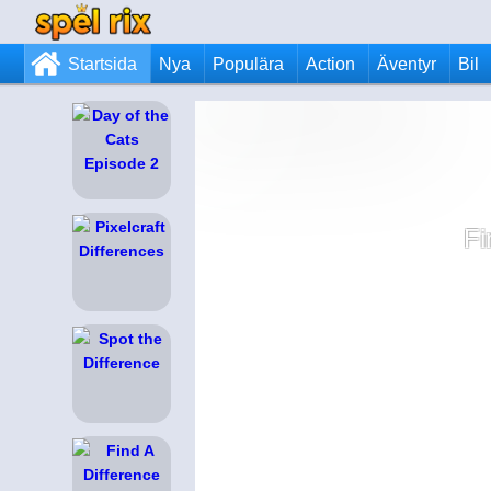
Startsida
Nya
Populära
Action
Äventyr
Bil
Fi