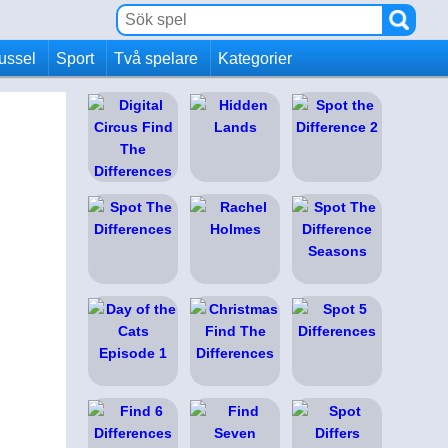
ussel
Sport
Två spelare
Kategorier