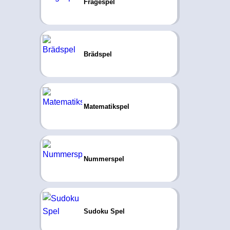
Frågespel
Brädspel
Matematikspel
Nummerspel
Sudoku Spel