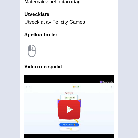
Matematikspel redan idag.
Utvecklare
Utvecklat av Felicity Games
Spelkontroller
Video om spelet