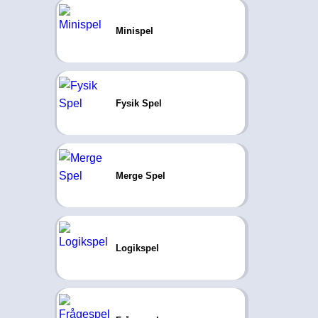
Minispel
Fysik Spel
Merge Spel
Logikspel