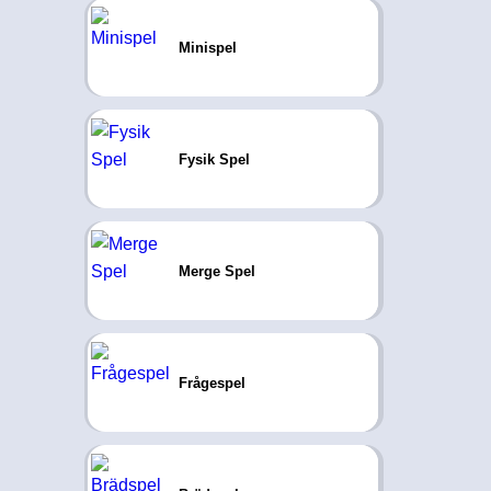
Minispel
Fysik Spel
Merge Spel
Frågespel