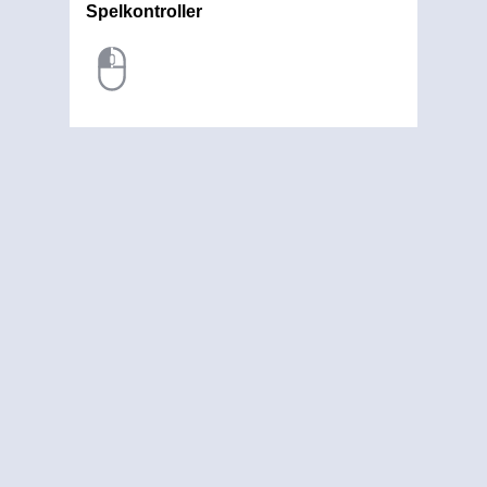
Spelkontroller