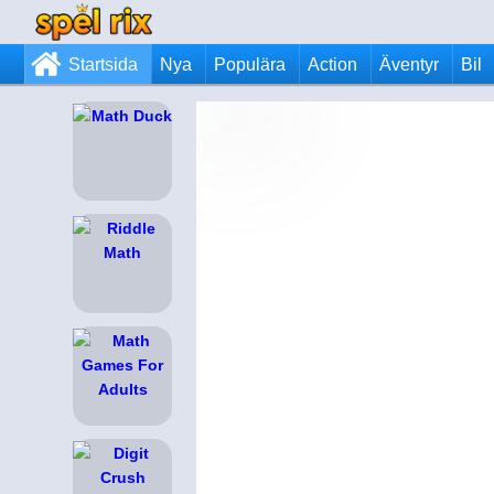
Startsida
Nya
Populära
Action
Äventyr
Bil