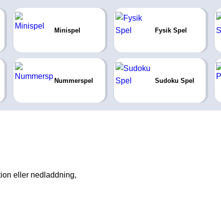
Minispel
Fysik Spel
Nummerspel
Sudoku Spel
tion eller nedladdning,