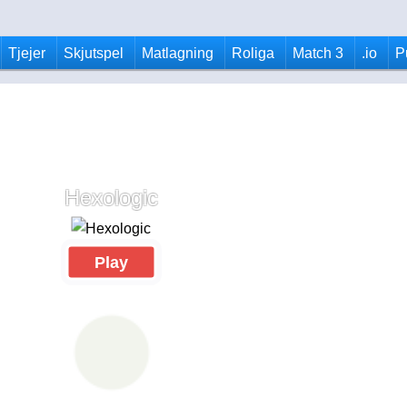
Tjejer
Skjutspel
Matlagning
Roliga
Match 3
.io
P
Hexologic
Play