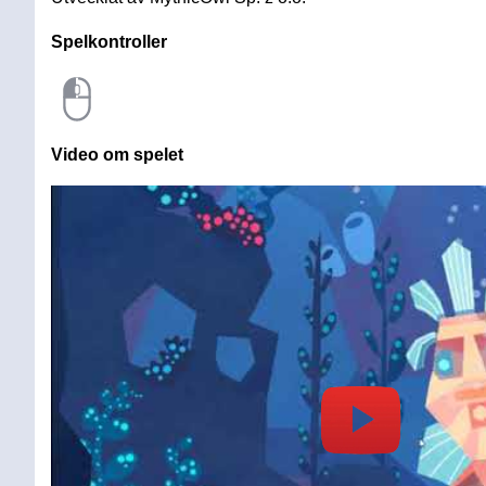
Spelkontroller
Video om spelet