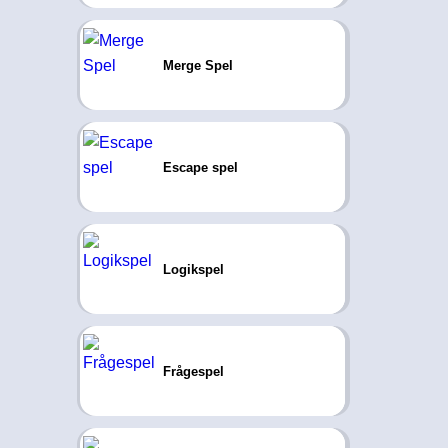
Merge Spel
Escape spel
Logikspel
Frågespel