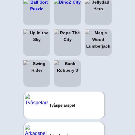
Tvåspelarspel