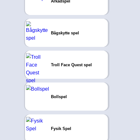
Arkadspel
Bågskytte spel
Troll Face Quest spel
Bollspel
Fysik Spel