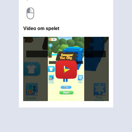
Video om spelet