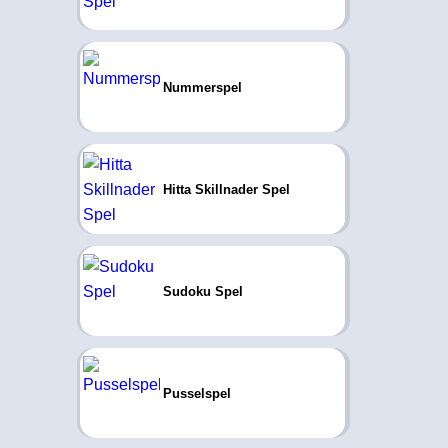
Nummerspel
Hitta Skillnader Spel
Sudoku Spel
Pusselspel