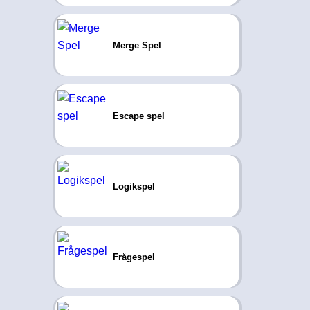
Merge Spel
Escape spel
Logikspel
Frågespel