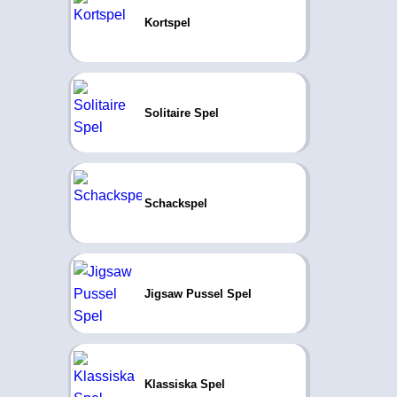
Kortspel
Solitaire Spel
Schackspel
Jigsaw Pussel Spel
Klassiska Spel