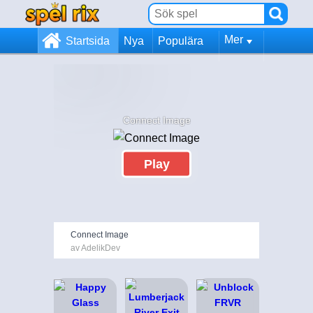
Mer
Startsida
Nya
Populära
Connect Image
Play
Connect Image
av AdelikDev