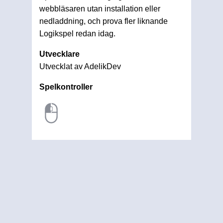
webbläsaren utan installation eller
nedladdning, och prova fler liknande
Logikspel redan idag.
Utvecklare
Utvecklat av AdelikDev
Spelkontroller