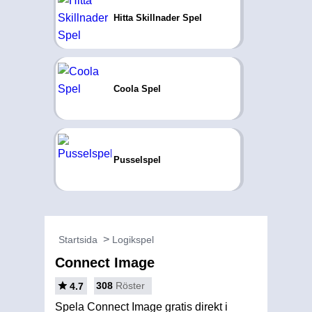
Hitta Skillnader Spel
Coola Spel
Pusselspel
Startsida
Logikspel
Connect Image
308
Röster
4.7
Spela Connect Image gratis direkt i