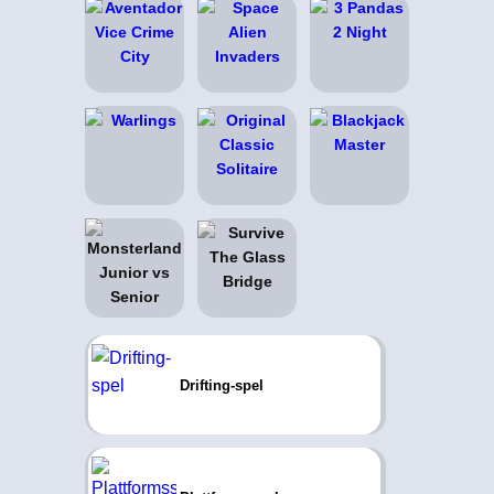
Drifting-spel