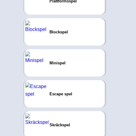
Plattformsspel
Blockspel
Minispel
Escape spel
Skräckspel