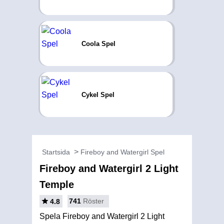
Coola Spel
Cykel Spel
Startsida
Fireboy and Watergirl Spel
Fireboy and Watergirl 2 Light
Temple
741
Röster
4.8
Spela Fireboy and Watergirl 2 Light