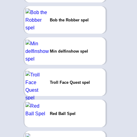
Bob the Robber spel
Min delfinshow spel
Troll Face Quest spel
Red Ball Spel