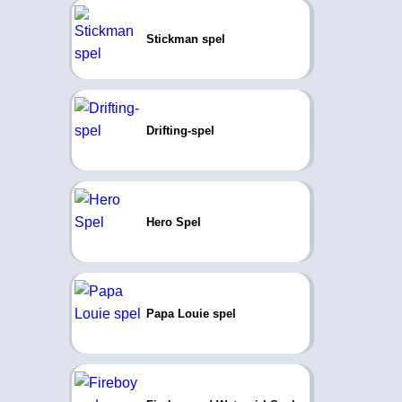
Stickman spel
Drifting-spel
Hero Spel
Papa Louie spel