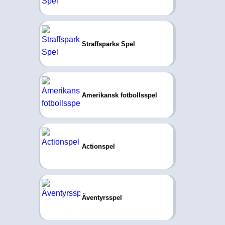
Straffsparks Spel
Amerikansk fotbollsspel
Actionspel
Äventyrsspel