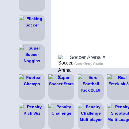
Soccer Arena X
av GameBerry Studio