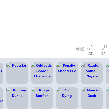
231
14