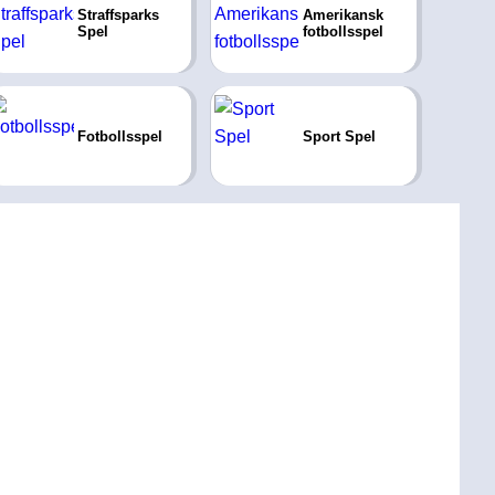
Straffsparks
Amerikansk
Spel
fotbollsspel
Fotbollsspel
Sport Spel