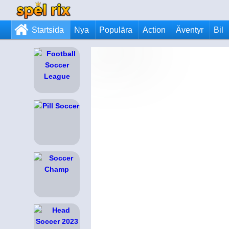
Startsida
Nya
Populära
Action
Äventyr
Bil