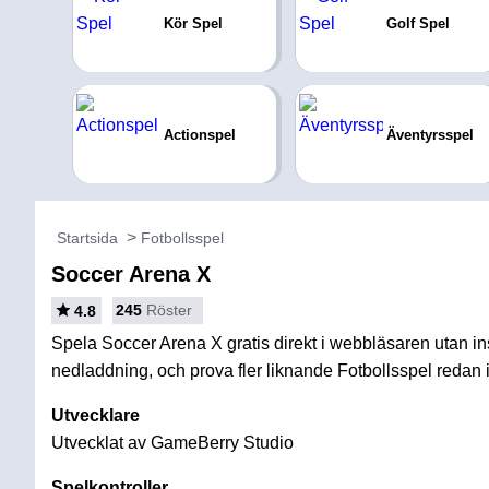
Kör Spel
Golf Spel
Actionspel
Äventyrsspel
Startsida
Fotbollsspel
Soccer Arena X
245
Röster
4.8
Spela Soccer Arena X gratis direkt i webbläsaren utan ins
nedladdning, och prova fler liknande Fotbollsspel redan 
Utvecklare
Utvecklat av GameBerry Studio
Spelkontroller