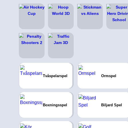
Tvåspelarspel
Ormspel
Boxningsspel
Biljard Spel