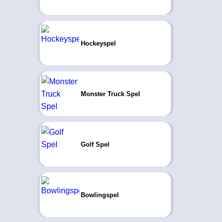
Hockeyspel
Monster Truck Spel
Golf Spel
Bowlingspel