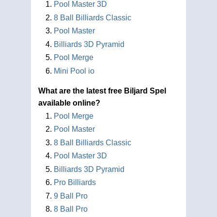
Pool Master 3D
8 Ball Billiards Classic
Pool Master
Billiards 3D Pyramid
Pool Merge
Mini Pool io
What are the latest free Biljard Spel
available online?
Pool Merge
Pool Master
8 Ball Billiards Classic
Pool Master 3D
Billiards 3D Pyramid
Pro Billiards
9 Ball Pro
8 Ball Pro