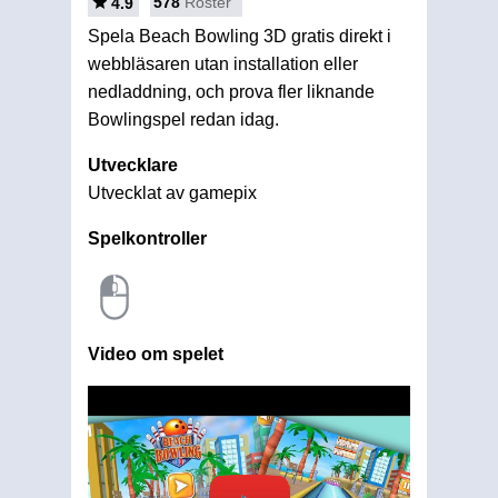
578
Röster
4.9
Spela Beach Bowling 3D gratis direkt i
webbläsaren utan installation eller
nedladdning, och prova fler liknande
Bowlingspel redan idag.
Utvecklare
Utvecklat av gamepix
Spelkontroller
Video om spelet