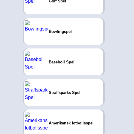
Golf Spel
Bowlingspel
Baseboll Spel
Straffsparks Spel
Amerikansk fotbollsspel