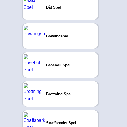
Båt Spel
Bowlingspel
Baseboll Spel
Brottning Spel
Straffsparks Spel