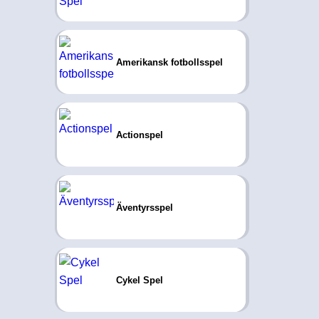
Amerikansk fotbollsspel
Actionspel
Äventyrsspel
Cykel Spel