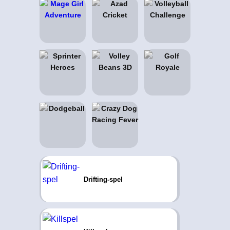
Drifting-spel