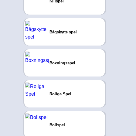
Killspel
Bågskytte spel
Boxningsspel
Roliga Spel
Bollspel