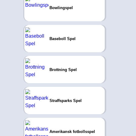
Bowlingspel
Baseboll Spel
Brottning Spel
Straffsparks Spel
Amerikansk fotbollsspel