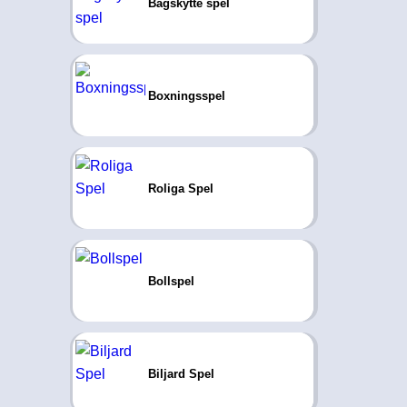
Bågskytte spel
Boxningsspel
Roliga Spel
Bollspel
Biljard Spel